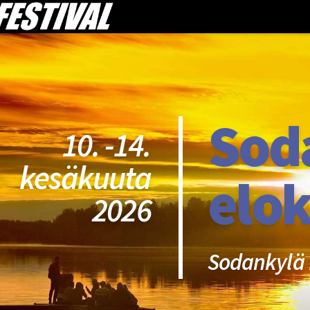
Sod
10. -14.
kesäkuuta
elok
2026
Sodankylä 