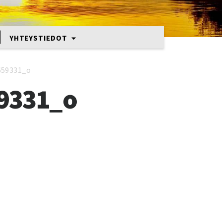
YHTEYSTIEDOT
659331_o
9331_o