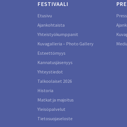
FESTIVAALI
PRE
Etusivu
Press
Ajankohtaista
Ajank
Yhteistyökumppanit
Kuvag
Kuvagalleria – Photo Gallery
Media
Esteettömyys
Kannatusjäsenyys
Yhteystiedot
Talkoolaiset 2026
Historia
Matkat ja majoitus
Yleisöpalvelut
Tietosuojaseloste