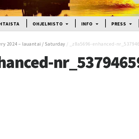
HTAISTA
OHJELMISTO
INFO
PRESS
ry 2024 – lauantai / Saturday
/
_z8a5696-enhanced-nr_53794
hanced-nr_5379465