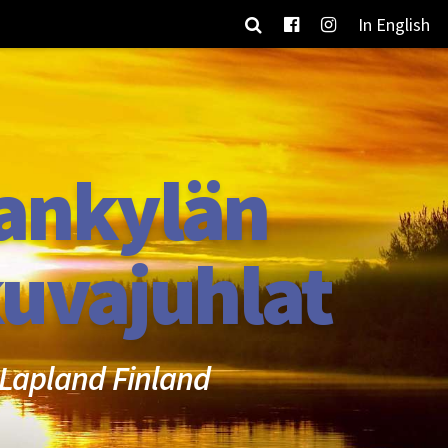
In English
ankylän
uvajuhlat
Lapland Finland