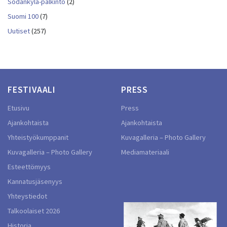
Sodankylä-palkinto
(2)
Suomi 100
(7)
Uutiset
(257)
FESTIVAALI
PRESS
Etusivu
Press
Ajankohtaista
Ajankohtaista
Yhteistyökumppanit
Kuvagalleria – Photo Gallery
Kuvagalleria – Photo Gallery
Mediamateriaali
Esteettömyys
Kannatusjäsenyys
Yhteystiedot
Talkoolaiset 2026
Historia