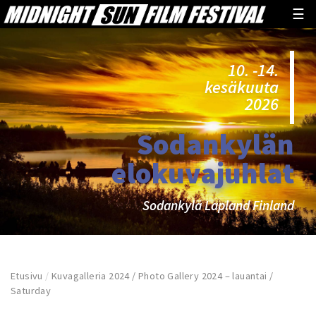
☰
10. -14.
kesäkuuta
2026
Sodankylän
elokuvajuhlat
Sodankylä Lapland Finland
Etusivu
/
Kuvagalleria 2024 / Photo Gallery 2024 – lauantai /
Saturday