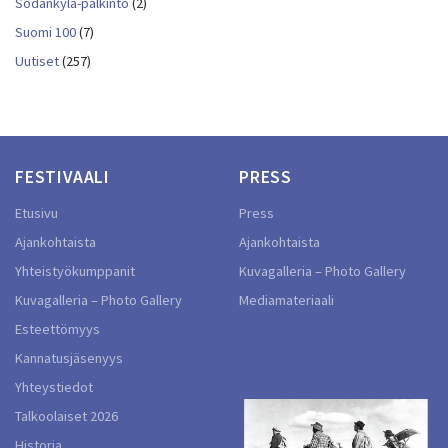
Sodankylä-palkinto
(2)
Suomi 100
(7)
Uutiset
(257)
FESTIVAALI
PRESS
Etusivu
Press
Ajankohtaista
Ajankohtaista
Yhteistyökumppanit
Kuvagalleria – Photo Gallery
Kuvagalleria – Photo Gallery
Mediamateriaali
Esteettömyys
Kannatusjäsenyys
Yhteystiedot
Talkoolaiset 2026
Historia