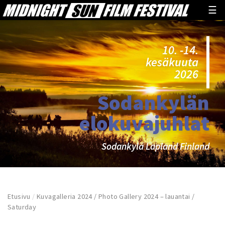
☰
10. -14.
kesäkuuta
2026
Sodankylän
elokuvajuhlat
Sodankylä Lapland Finland
Etusivu
/
Kuvagalleria 2024 / Photo Gallery 2024 – lauantai /
Saturday