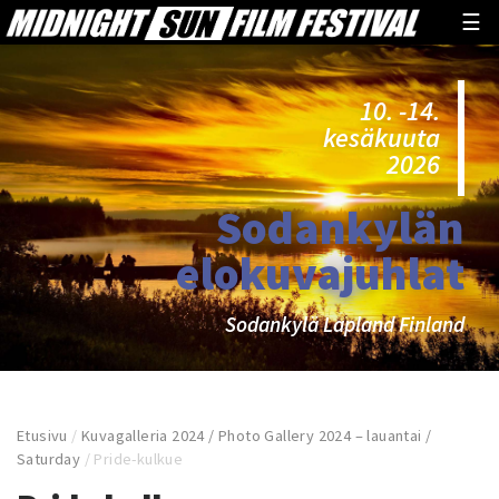
☰
10. -14.
kesäkuuta
2026
Sodankylän
elokuvajuhlat
Sodankylä Lapland Finland
Etusivu
/
Kuvagalleria 2024 / Photo Gallery 2024 – lauantai /
Saturday
/
Pride-kulkue