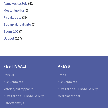
Aamukeskustelu
(42)
Mestariluokka
(2)
Päiväkooste
(39)
Sodankylä-palkinto
(2)
Suomi 100
(7)
Uutiset
(257)
FESTIVAALI
PRESS
Etusivu
Press
Ajankohtaista
Ajankohtaista
Yhteistyökumppanit
Kuvagalleria – Photo Gallery
Kuvagalleria – Photo Gallery
Mediamateriaali
Esteettömyys