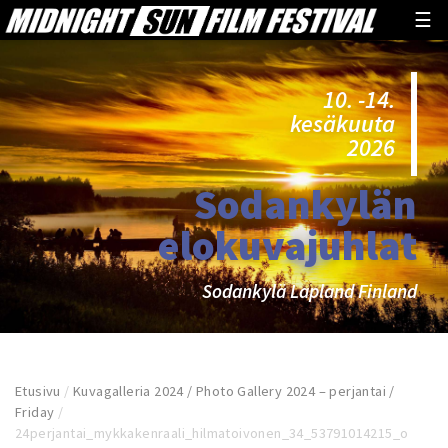
☰
10. -14.
kesäkuuta
2026
Sodankylän
elokuvajuhlat
Sodankylä Lapland Finland
Etusivu
/
Kuvagalleria 2024 / Photo Gallery 2024 – perjantai /
Friday
/
24perjantai_mykkakenraali_hilmatoivonen_34_53791014215_o