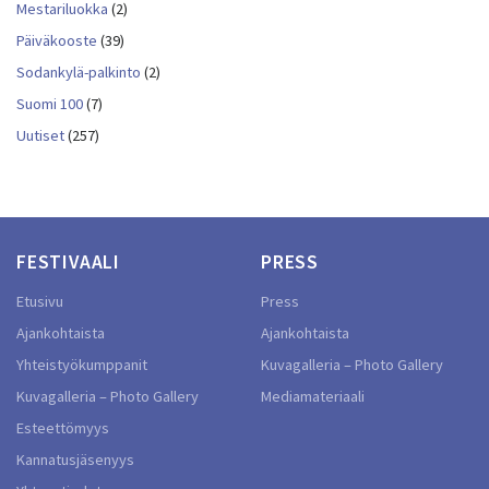
Mestariluokka
(2)
Päiväkooste
(39)
Sodankylä-palkinto
(2)
Suomi 100
(7)
Uutiset
(257)
FESTIVAALI
PRESS
Etusivu
Press
Ajankohtaista
Ajankohtaista
Yhteistyökumppanit
Kuvagalleria – Photo Gallery
Kuvagalleria – Photo Gallery
Mediamateriaali
Esteettömyys
Kannatusjäsenyys