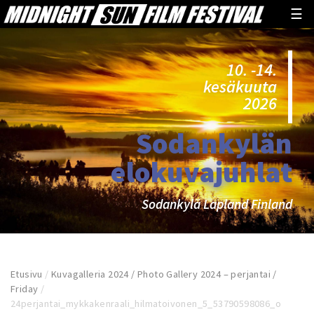
☰
10. -14.
kesäkuuta
2026
Sodankylän
elokuvajuhlat
Sodankylä Lapland Finland
Etusivu
/
Kuvagalleria 2024 / Photo Gallery 2024 – perjantai /
Friday
/
24perjantai_mykkakenraali_hilmatoivonen_5_53790598086_o