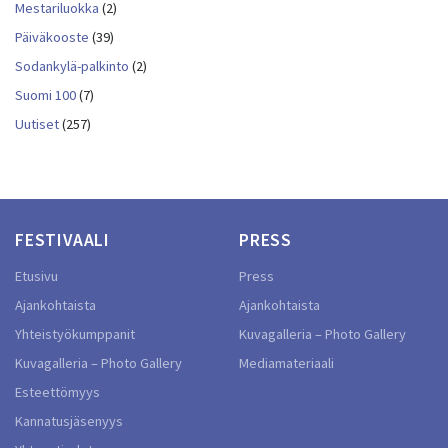
Mestariluokka
(2)
Päiväkooste
(39)
Sodankylä-palkinto
(2)
Suomi 100
(7)
Uutiset
(257)
FESTIVAALI
PRESS
Etusivu
Press
Ajankohtaista
Ajankohtaista
Yhteistyökumppanit
Kuvagalleria – Photo Gallery
Kuvagalleria – Photo Gallery
Mediamateriaali
Esteettömyys
Kannatusjäsenyys