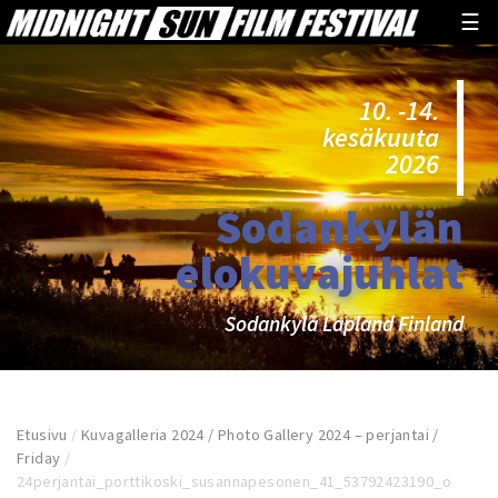
☰
10. -14.
kesäkuuta
2026
Sodankylän
elokuvajuhlat
Sodankylä Lapland Finland
Etusivu
/
Kuvagalleria 2024 / Photo Gallery 2024 – perjantai /
Friday
/
24perjantai_porttikoski_susannapesonen_41_53792423190_o