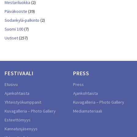
Mestariluokka
(2)
Päiväkooste
(39)
Sodankylä-palkinto
(2)
Suomi 100
(7)
Uutiset
(257)
FESTIVAALI
PRESS
Etusivu
Press
Ajankohtaista
Ajankohtaista
Yhteistyökumppanit
Kuvagalleria – Photo Gallery
Kuvagalleria – Photo Gallery
Mediamateriaali
Esteettömyys
Kannatusjäsenyys