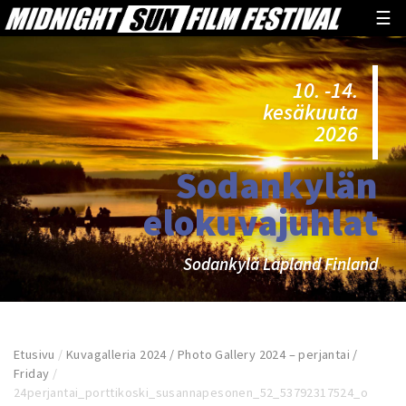
☰
10. -14.
kesäkuuta
2026
Sodankylän
elokuvajuhlat
Sodankylä Lapland Finland
Etusivu
/
Kuvagalleria 2024 / Photo Gallery 2024 – perjantai /
Friday
/
24perjantai_porttikoski_susannapesonen_52_53792317524_o