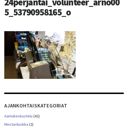
24perjantai_volunteer_arno00
5_53790958165_o
AJANKOHTAISKATEGORIAT
Aamukeskustelu
(42)
Mestariluokka
(2)