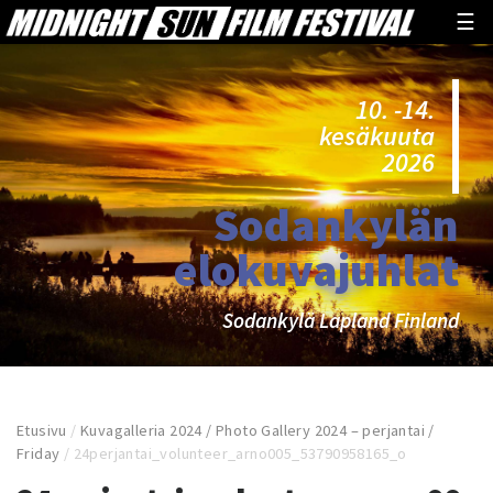
☰
10. -14.
kesäkuuta
2026
Sodankylän
elokuvajuhlat
Sodankylä Lapland Finland
Etusivu
/
Kuvagalleria 2024 / Photo Gallery 2024 – perjantai /
Friday
/
24perjantai_volunteer_arno005_53790958165_o