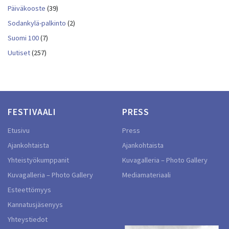
Päiväkooste
(39)
Sodankylä-palkinto
(2)
Suomi 100
(7)
Uutiset
(257)
FESTIVAALI
PRESS
Etusivu
Press
Ajankohtaista
Ajankohtaista
Yhteistyökumppanit
Kuvagalleria – Photo Gallery
Kuvagalleria – Photo Gallery
Mediamateriaali
Esteettömyys
Kannatusjäsenyys
Yhteystiedot