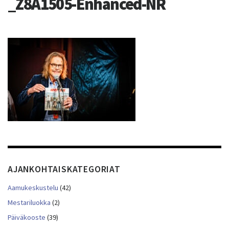
_Z8A1505-Enhanced-NR
AJANKOHTAISKATEGORIAT
Aamukeskustelu
(42)
Mestariluokka
(2)
Päiväkooste
(39)