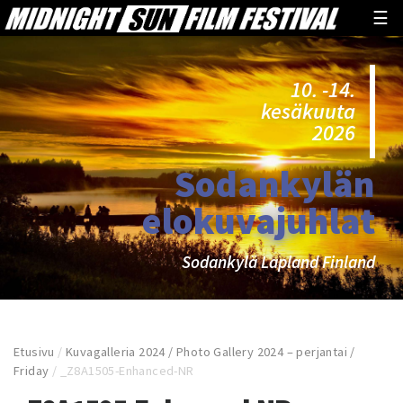
☰
10. -14.
kesäkuuta
2026
Sodankylän
elokuvajuhlat
Sodankylä Lapland Finland
Etusivu
/
Kuvagalleria 2024 / Photo Gallery 2024 – perjantai /
Friday
/
_Z8A1505-Enhanced-NR