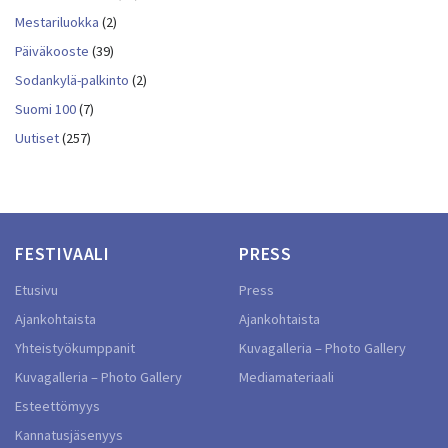
Mestariluokka
(2)
Päiväkooste
(39)
Sodankylä-palkinto
(2)
Suomi 100
(7)
Uutiset
(257)
FESTIVAALI
PRESS
Etusivu
Press
Ajankohtaista
Ajankohtaista
Yhteistyökumppanit
Kuvagalleria – Photo Gallery
Kuvagalleria – Photo Gallery
Mediamateriaali
Esteettömyys
Kannatusjäsenyys