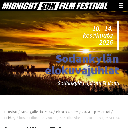
☰
10. -14.
kesäkuuta
2026
Sodankylän
elokuvajuhlat
Sodankylä Lapland Finland
Etusivu
/
Kuvagalleria 2024 / Photo Gallery 2024 – perjantai /
Friday
/
kuva: Hilma Toivonen, Porttikosken lavatanssit, MSFF24