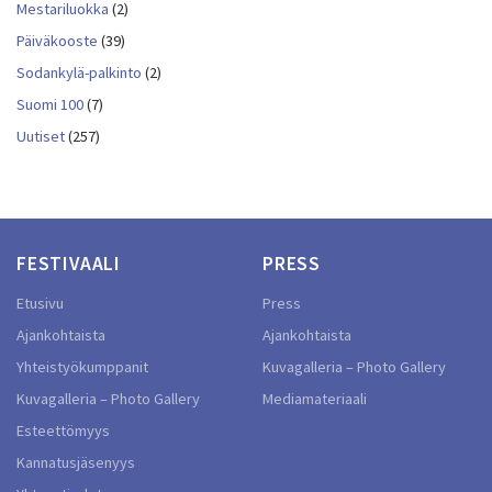
Mestariluokka
(2)
Päiväkooste
(39)
Sodankylä-palkinto
(2)
Suomi 100
(7)
Uutiset
(257)
FESTIVAALI
PRESS
Etusivu
Press
Ajankohtaista
Ajankohtaista
Yhteistyökumppanit
Kuvagalleria – Photo Gallery
Kuvagalleria – Photo Gallery
Mediamateriaali
Esteettömyys
Kannatusjäsenyys