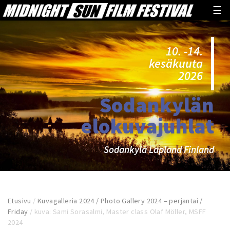
☰
10. -14.
kesäkuuta
2026
Sodankylän
elokuvajuhlat
Sodankylä Lapland Finland
Etusivu
/
Kuvagalleria 2024 / Photo Gallery 2024 – perjantai /
Friday
/
kuva: Sami Sorasalmi, Master class Olaf Möller, MSFF
2024