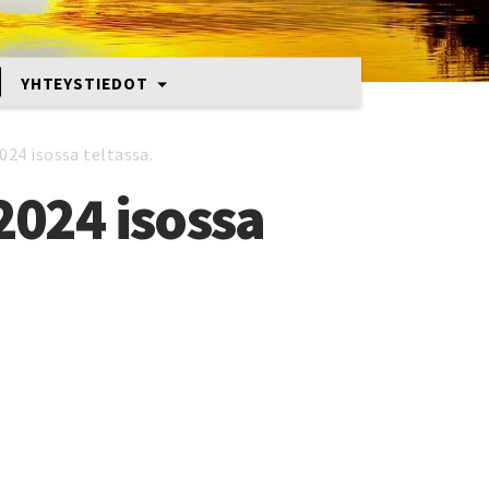
YHTEYSTIEDOT
24 isossa teltassa.
2024 isossa