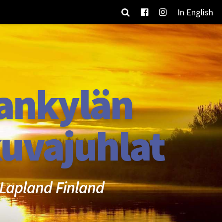
In English
ankylän
uvajuhlat
Lapland Finland