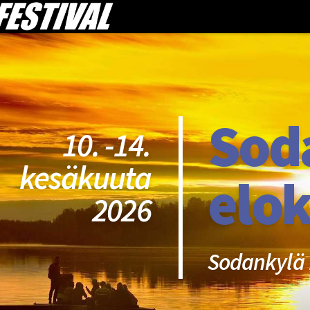
Sod
10. -14.
kesäkuuta
elok
2026
Sodankylä 