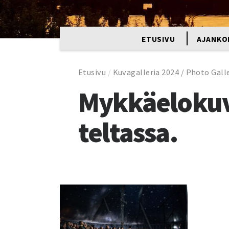
ETUSIVU
AJANKO
Etusivu
/
Kuvagalleria 2024 / Photo Galle
Mykkäelokuva
teltassa.