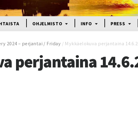
HTAISTA
OHJELMISTO
INFO
PRESS
ry 2024 – perjantai / Friday
/
Mykkäelokuva perjantaina 14.6.20
 perjantaina 14.6.