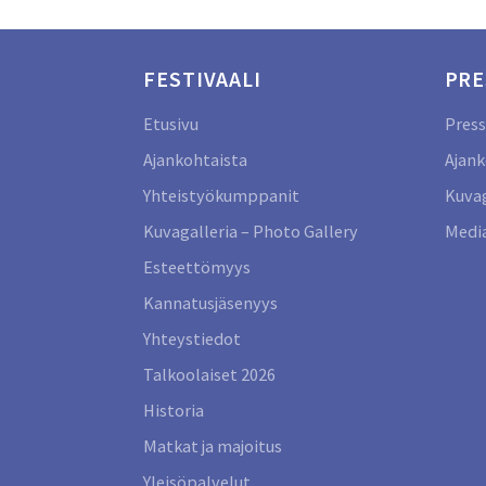
FESTIVAALI
PRE
Etusivu
Press
Ajankohtaista
Ajank
Yhteistyökumppanit
Kuvag
Kuvagalleria – Photo Gallery
Media
Esteettömyys
Kannatusjäsenyys
Yhteystiedot
Talkoolaiset 2026
Historia
Matkat ja majoitus
Yleisöpalvelut