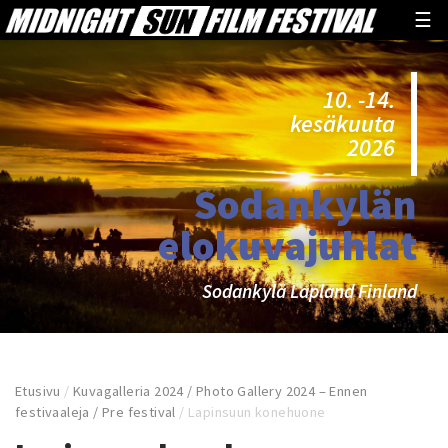
☰
10. -14.
kesäkuuta
2026
Sodankylän
elokuvajuhlat
Sodankylä Lapland Finland
Etusivu
/
Kuvagalleria 2024 / Photo Gallery 2024 – Ennen
festivaaleja / Pre festival
/
Lapinsuun konehuone