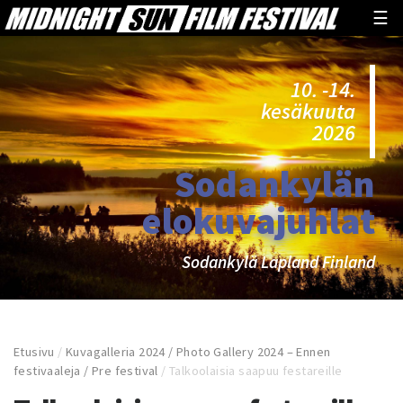
☰
10. -14.
kesäkuuta
2026
Sodankylän
elokuvajuhlat
Sodankylä Lapland Finland
Etusivu
/
Kuvagalleria 2024 / Photo Gallery 2024 – Ennen
festivaaleja / Pre festival
/
Talkoolaisia saapuu festareille