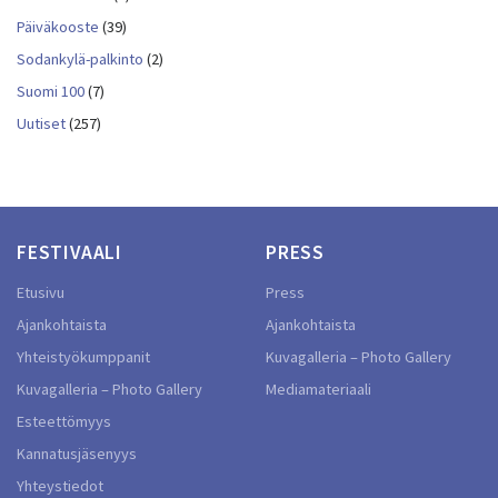
Päiväkooste
(39)
Sodankylä-palkinto
(2)
Suomi 100
(7)
Uutiset
(257)
FESTIVAALI
PRESS
Etusivu
Press
Ajankohtaista
Ajankohtaista
Yhteistyökumppanit
Kuvagalleria – Photo Gallery
Kuvagalleria – Photo Gallery
Mediamateriaali
Esteettömyys
Kannatusjäsenyys
Yhteystiedot