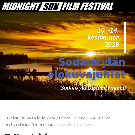
☰
10. -14.
kesäkuuta
2026
Sodankylän
elokuvajuhlat
Sodankylä Lapland Finland
Etusivu
/
Kuvagalleria 2024 / Photo Gallery 2024 – Ennen
festivaaleja / Pre festival
/
Talkoolaisia saapuu