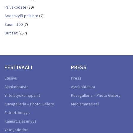
Päiväkooste
(39)
Sodankylä-palkinto
(2)
Suomi 100
(7)
Uutiset
(257)
FESTIVAALI
PRESS
Etusivu
Press
Ajankohtaista
Ajankohtaista
Yhteistyökumppanit
Kuvagalleria – Photo Gallery
Kuvagalleria – Photo Gallery
Mediamateriaali
Esteettömyys
Kannatusjäsenyys
Yhteystiedot