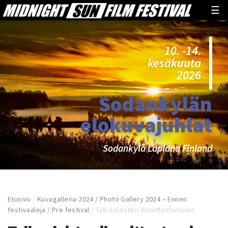
☰
10. -14.
kesäkuuta
2026
Sodankylän
elokuvajuhlat
Sodankylä Lapland Finland
Etusivu
/
Kuvagalleria 2024 / Photo Gallery 2024 – Ennen
festivaaleja / Pre festival
/
Talkoolaisten ilmoittautuminen