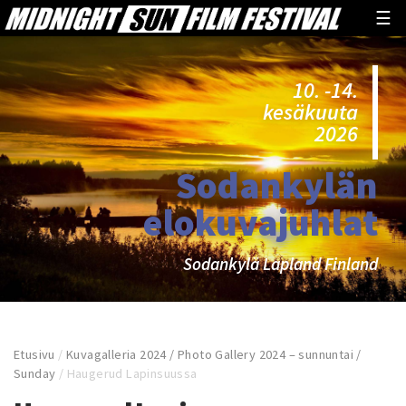
☰
10. -14.
kesäkuuta
2026
Sodankylän
elokuvajuhlat
Sodankylä Lapland Finland
Etusivu
/
Kuvagalleria 2024 / Photo Gallery 2024 – sunnuntai /
Sunday
/
Haugerud Lapinsuussa