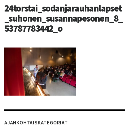
24torstai_sodanjarauhanlapset
_suhonen_susannapesonen_8_
53787783442_o
AJANKOHTAISKATEGORIAT