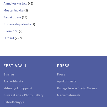
Aamukeskustelu
(42)
Mestariluokka
(2)
Päiväkooste
(39)
Sodankylä-palkinto
(2)
Suomi 100
(7)
Uutiset
(257)
FESTIVAALI
PRESS
Etusivu
Press
Ajankohtaista
Ajankohtaista
Yhteistyökumppanit
Kuvagalleria – Photo Gallery
Kuvagalleria – Photo Gallery
Mediamateriaali
Esteettömyys