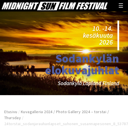
☰
10. -14.
kesäkuuta
2026
Sodankylän
elokuvajuhlat
Sodankylä Lapland Finland
Etusivu
/
Kuvagalleria 2024 / Photo Gallery 2024 – torstai /
Thursday
/
24torstai_sodanjarauhanlapset_suhonen_susannapesonen_8_5378