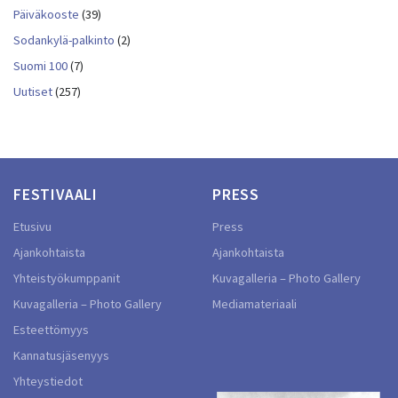
Päiväkooste
(39)
Sodankylä-palkinto
(2)
Suomi 100
(7)
Uutiset
(257)
FESTIVAALI
PRESS
Etusivu
Press
Ajankohtaista
Ajankohtaista
Yhteistyökumppanit
Kuvagalleria – Photo Gallery
Kuvagalleria – Photo Gallery
Mediamateriaali
Esteettömyys
Kannatusjäsenyys
Yhteystiedot