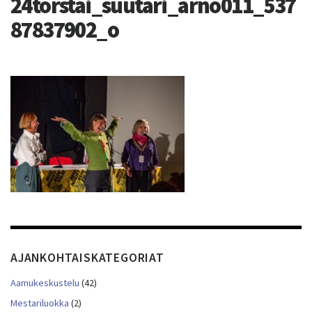
24torstai_suutari_arno011_537
87837902_o
AJANKOHTAISKATEGORIAT
Aamukeskustelu
(42)
Mestariluokka
(2)