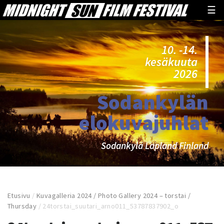
☰
10. -14.
kesäkuuta
2026
Sodankylän
elokuvajuhlat
Sodankylä Lapland Finland
Etusivu
/
Kuvagalleria 2024 / Photo Gallery 2024 – torstai /
Thursday
/
24torstai_suutari_arno011_53787837902_o