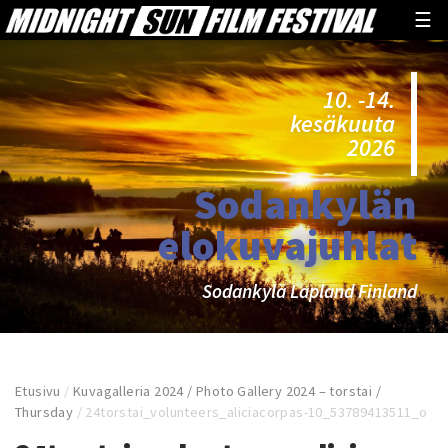
☰
10. -14.
kesäkuuta
2026
Sodankylän
elokuvajuhlat
Sodankylä Lapland Finland
Etusivu
/
Kuvagalleria 2024 / Photo Gallery 2024 – torstai /
Thursday
/
24torstai_volunteers_aliciacorpas-10_53789413511_o