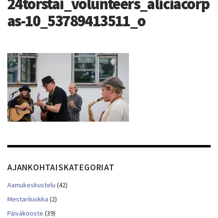
24torstai_volunteers_aliciacorp
as-10_53789413511_o
AJANKOHTAISKATEGORIAT
Aamukeskustelu
(42)
Mestariluokka
(2)
Päiväkooste
(39)