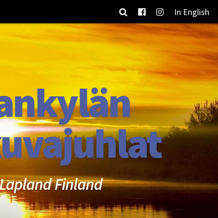
In English
ankylän
uvajuhlat
Lapland Finland