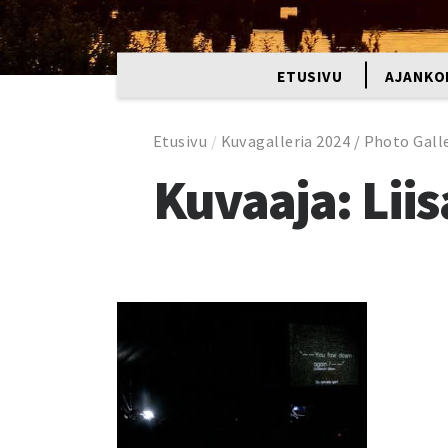
ETUSIVU
AJANKO
Etusivu
/
Kuvagalleria 2024 / Photo Galle
Kuvaaja: Lii