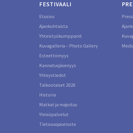
FESTIVAALI
PRE
Etusivu
Press
Ajankohtaista
Ajank
Yhteistyökumppanit
Kuvag
Kuvagalleria – Photo Gallery
Media
Esteettömyys
Kannatusjäsenyys
Yhteystiedot
Talkoolaiset 2026
Historia
Matkat ja majoitus
Yleisöpalvelut
Tietosuojaseloste