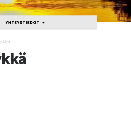
YHTEYSTIEDOT
mykkä
ykkä