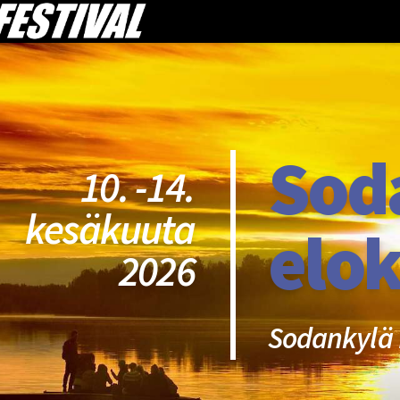
Sod
10. -14.
kesäkuuta
elok
2026
Sodankylä 