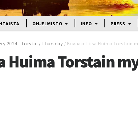
HTAISTA
OHJELMISTO
INFO
PRESS
ry 2024 – torstai / Thursday
/
Kuvaaja: Liisa Huima Torstain 
sa Huima Torstain m