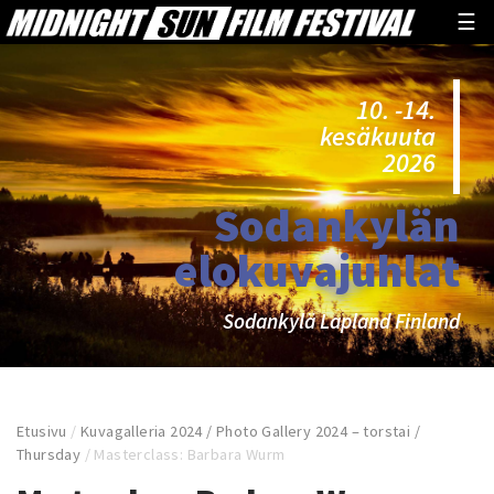
☰
10. -14.
kesäkuuta
2026
Sodankylän
elokuvajuhlat
Sodankylä Lapland Finland
Etusivu
/
Kuvagalleria 2024 / Photo Gallery 2024 – torstai /
Thursday
/
Masterclass: Barbara Wurm