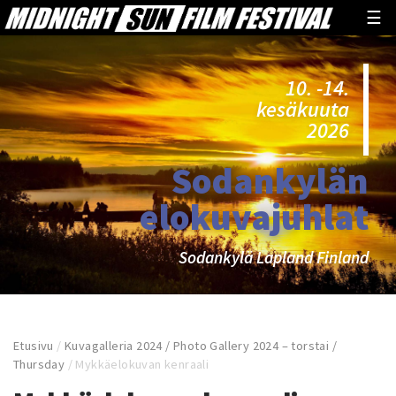
☰
10. -14.
kesäkuuta
2026
Sodankylän
elokuvajuhlat
Sodankylä Lapland Finland
Etusivu
/
Kuvagalleria 2024 / Photo Gallery 2024 – torstai /
Thursday
/
Mykkäelokuvan kenraali