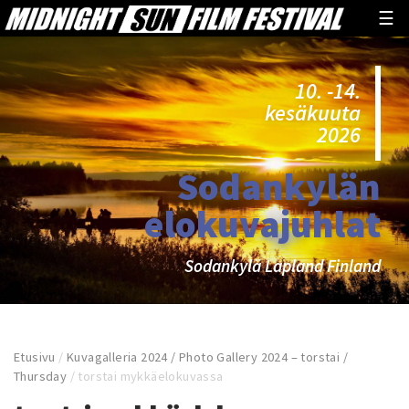
☰
10. -14.
kesäkuuta
2026
Sodankylän
elokuvajuhlat
Sodankylä Lapland Finland
Etusivu
/
Kuvagalleria 2024 / Photo Gallery 2024 – torstai /
Thursday
/
torstai mykkäelokuvassa