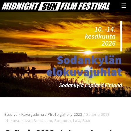
☰
10. -14.
kesäkuuta
2026
Sodankylän
elokuvajuhlat
Sodankylä Lapland Finland
Etusivu
/
Kuvagalleria / Photo gallery 2023
/
Galleria 2023
etukuva, kuvat: Sorasalmi, Sorjanen, Law, Saar