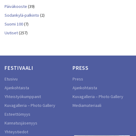
Päiväkooste
(39)
Sodankylä-palkinto
(2)
Suomi 100
(7)
Uutiset
(257)
FESTIVAALI
PRESS
Etusivu
Press
Ajankohtaista
Ajankohtaista
Yhteistyökumppanit
Kuvagalleria – Photo Gallery
Kuvagalleria – Photo Gallery
Mediamateriaali
Esteettömyys
Kannatusjäsenyys
Yhteystiedot