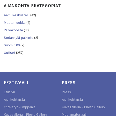
AJANKOHTAISKATEGORIAT
Aamukeskustelu
(42)
Mestariluokka
(2)
Päiväkooste
(39)
Sodankylä-palkinto
(2)
Suomi 100
(7)
Uutiset
(257)
FESTIVAALI
PRESS
Etusivu
Press
Ajankohtaista
Ajankohtaista
Yhteistyökumppanit
Kuvagalleria – Photo Gallery
Kuvagalleria – Photo Gallery
Mediamateriaali