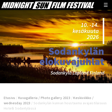
☰
10. -14.
kesäkuuta
2026
Sodankylän
elokuvajuhlat
Sodankylä Lapland Finland
Etusivu
/
Kuvagalleria / Photo gallery 2023
/
Keskiviikko /
wednesday 2023
/
Sodankylän kunnan houstaama avajaistilaisuus
Hotelli Sodanlylässä