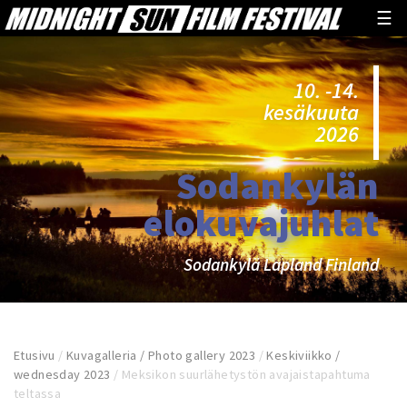
☰
10. -14.
kesäkuuta
2026
Sodankylän
elokuvajuhlat
Sodankylä Lapland Finland
Etusivu
/
Kuvagalleria / Photo gallery 2023
/
Keskiviikko /
wednesday 2023
/
Meksikon suurlähetystön avajaistapahtuma
teltassa