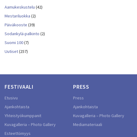
Aamukeskustelu
(42)
Mestariluokka
(2)
Päiväkooste
(39)
Sodankylä-palkinto
(2)
Suomi 100
(7)
Uutiset
(257)
FESTIVAALI
PRESS
Etusivu
Press
Ajankohtaista
Ajankohtaista
Yhteistyökumppanit
Kuvagalleria – Photo Gallery
Kuvagalleria – Photo Gallery
Mediamateriaali
Esteettömyys