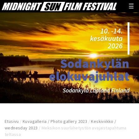
☰
10. -14.
kesäkuuta
2026
Sodankylän
elokuvajuhlat
Sodankylä Lapland Finland
Etusivu
/
Kuvagalleria / Photo gallery 2023
/
Keskiviikko /
wednesday 2023
/
Meksikon suurlähetystön avajaistapahtuma
teltassa