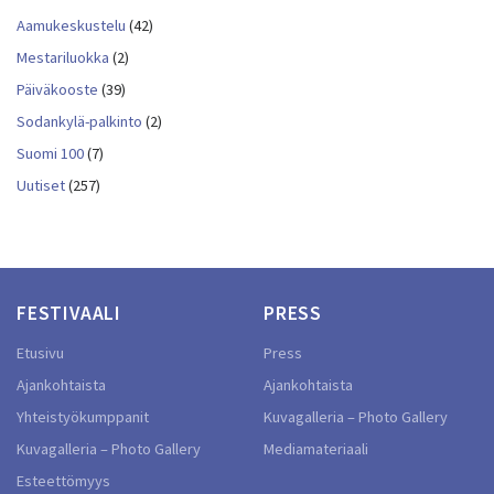
Aamukeskustelu
(42)
Mestariluokka
(2)
Päiväkooste
(39)
Sodankylä-palkinto
(2)
Suomi 100
(7)
Uutiset
(257)
FESTIVAALI
PRESS
Etusivu
Press
Ajankohtaista
Ajankohtaista
Yhteistyökumppanit
Kuvagalleria – Photo Gallery
Kuvagalleria – Photo Gallery
Mediamateriaali
Esteettömyys