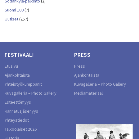
Sodankylä-palkinto
(2)
Suomi 100
(7)
Uutiset
(257)
FESTIVAALI
PRESS
Etusivu
Press
Ajankohtaista
Ajankohtaista
Yhteistyökumppanit
Kuvagalleria – Photo Gallery
Kuvagalleria – Photo Gallery
Mediamateriaali
Esteettömyys
Kannatusjäsenyys
Yhteystiedot
Talkoolaiset 2026
Historia