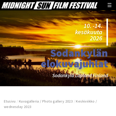
☰
10. -14.
kesäkuuta
2026
Sodankylän
elokuvajuhlat
Sodankylä Lapland Finland
Etusivu
/
Kuvagalleria / Photo gallery 2023
/
Keskiviikko /
wednesday 2023