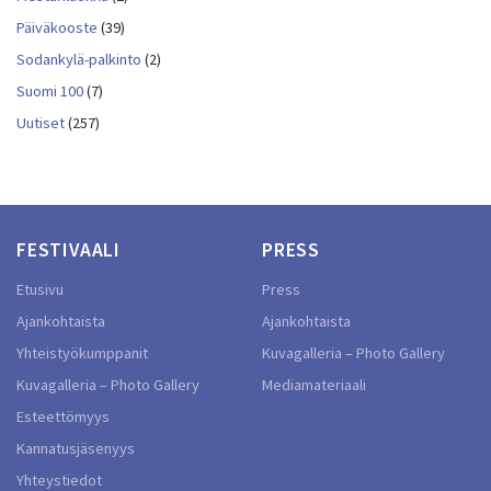
Päiväkooste
(39)
Sodankylä-palkinto
(2)
Suomi 100
(7)
Uutiset
(257)
FESTIVAALI
PRESS
Etusivu
Press
Ajankohtaista
Ajankohtaista
Yhteistyökumppanit
Kuvagalleria – Photo Gallery
Kuvagalleria – Photo Gallery
Mediamateriaali
Esteettömyys
Kannatusjäsenyys
Yhteystiedot