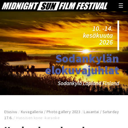
☰
10. -14.
kesäkuuta
2026
Sodankylän
elokuvajuhlat
Sodankylä Lapland Finland
Etusivu
/
Kuvagalleria / Photo gallery 2023
/
Lauantai / Saturday
17.6.
/
Hassisen kone -karaoke