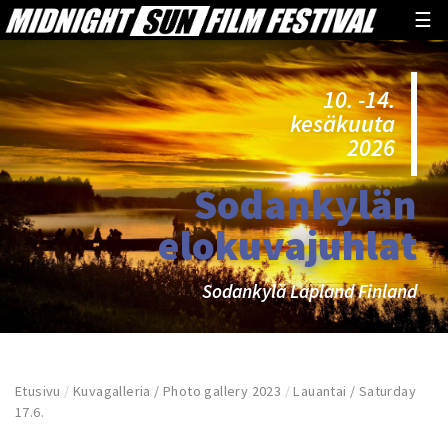
☰
10. -14.
kesäkuuta
2026
Sodankylän
elokuvajuhlat
Sodankylä Lapland Finland
Etusivu
/
Kuvagalleria / Photo gallery 2023
/
Lauantai / Saturday
17.6.