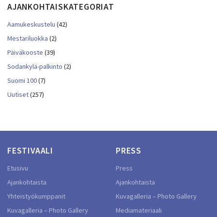
AJANKOHTAISKATEGORIAT
Aamukeskustelu
(42)
Mestariluokka
(2)
Päiväkooste
(39)
Sodankylä-palkinto
(2)
Suomi 100
(7)
Uutiset
(257)
FESTIVAALI
PRESS
Etusivu
Press
Ajankohtaista
Ajankohtaista
Yhteistyökumppanit
Kuvagalleria – Photo Gallery
Kuvagalleria – Photo Gallery
Mediamateriaali