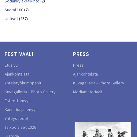
Sodankylä-palkinto
(2)
Suomi 100
(7)
Uutiset
(257)
FESTIVAALI
PRESS
Etusivu
Press
Ajankohtaista
Ajankohtaista
Yhteistyökumppanit
Kuvagalleria – Photo Gallery
Kuvagalleria – Photo Gallery
Mediamateriaali
Esteettömyys
Kannatusjäsenyys
Yhteystiedot
Talkoolaiset 2026
Historia