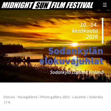
☰
10. -14.
kesäkuuta
2026
Sodankylän
elokuvajuhlat
Sodankylä Lapland Finland
Etusivu
/
Kuvagalleria / Photo gallery 2023
/
Lauantai / Saturday
17.6.