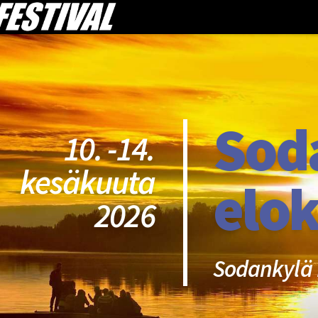
Sod
10. -14.
kesäkuuta
elok
2026
Sodankylä 