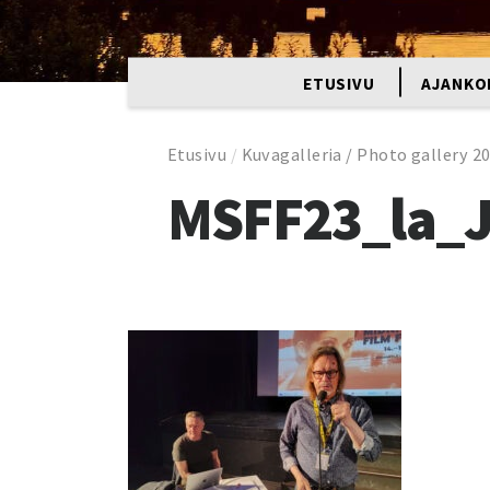
ETUSIVU
AJANKO
Etusivu
/
Kuvagalleria / Photo gallery 2
MSFF23_la_