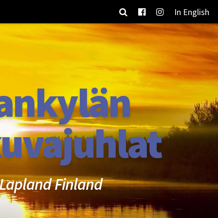
In English
ankylän
uvajuhlat
Lapland Finland