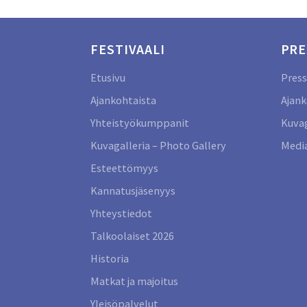
FESTIVAALI
PRE
Etusivu
Press
Ajankohtaista
Ajank
Yhteistyökumppanit
Kuvag
Kuvagalleria – Photo Gallery
Media
Esteettömyys
Kannatusjäsenyys
Yhteystiedot
Talkoolaiset 2026
Historia
Matkat ja majoitus
Yleisöpalvelut