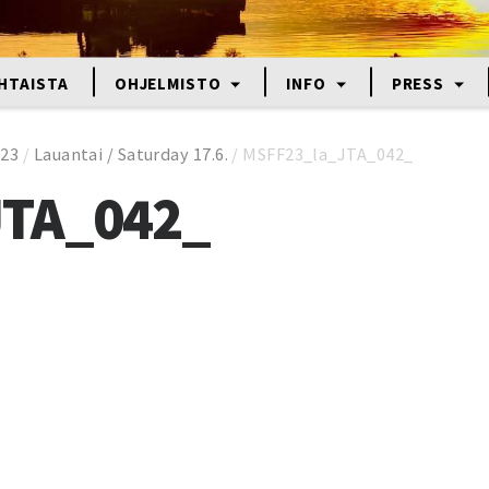
HTAISTA
OHJELMISTO
INFO
PRESS
023
/
Lauantai / Saturday 17.6.
/
MSFF23_la_JTA_042_
JTA_042_