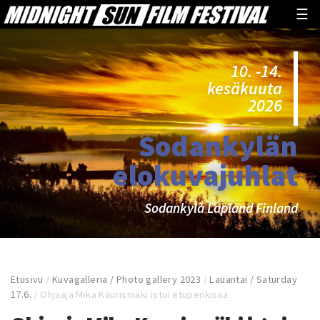
☰
10. -14.
kesäkuuta
2026
Sodankylän
elokuvajuhlat
Sodankylä Lapland Finland
Etusivu
/
Kuvagalleria / Photo gallery 2023
/
Lauantai / Saturday
17.6.
/
Ohjaaja Mika Kaurismäki istui etupenkissä