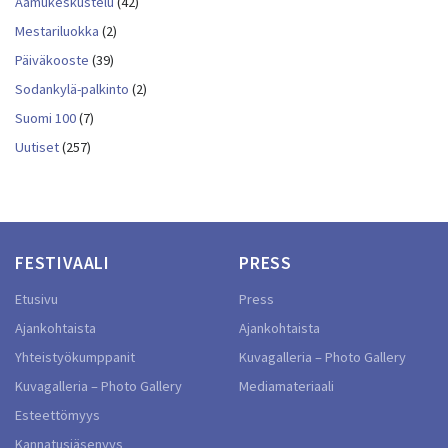
Aamukeskustelu
(42)
Mestariluokka
(2)
Päiväkooste
(39)
Sodankylä-palkinto
(2)
Suomi 100
(7)
Uutiset
(257)
FESTIVAALI
PRESS
Etusivu
Press
Ajankohtaista
Ajankohtaista
Yhteistyökumppanit
Kuvagalleria – Photo Gallery
Kuvagalleria – Photo Gallery
Mediamateriaali
Esteettömyys
Kannatusjäsenyys