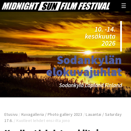
☰
10. -14.
kesäkuuta
2026
Sodankylän
elokuvajuhlat
Sodankylä Lapland Finland
Etusivu
/
Kuvagalleria / Photo gallery 2023
/
Lauantai / Saturday
17.6.
/
Kuolleet lehdet ensi-ilta jono