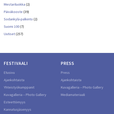
Mestariluokka
(2)
Päiväkooste
(39)
Sodankylä-palkinto
(2)
Suomi 100
(7)
Uutiset
(257)
FESTIVAALI
PRESS
Etusivu
Press
Ajankohtaista
Ajankohtaista
Yhteistyökumppanit
Kuvagalleria – Photo Gallery
Kuvagalleria – Photo Gallery
Mediamateriaali
Esteettömyys
Kannatusjäsenyys