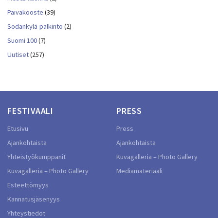
Päiväkooste
(39)
Sodankylä-palkinto
(2)
Suomi 100
(7)
Uutiset
(257)
FESTIVAALI
PRESS
Etusivu
Press
Ajankohtaista
Ajankohtaista
Yhteistyökumppanit
Kuvagalleria – Photo Gallery
Kuvagalleria – Photo Gallery
Mediamateriaali
Esteettömyys
Kannatusjäsenyys
Yhteystiedot