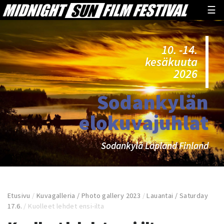
☰
10. -14.
kesäkuuta
2026
Sodankylän
elokuvajuhlat
Sodankylä Lapland Finland
Etusivu
/
Kuvagalleria / Photo gallery 2023
/
Lauantai / Saturday
17.6.
/
Kuolleet lehdet ensi-ilta