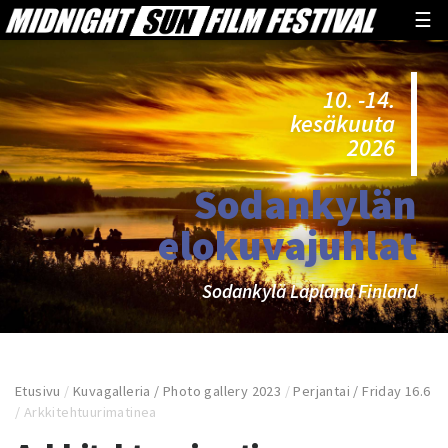
☰
10. -14.
kesäkuuta
2026
Sodankylän
elokuvajuhlat
Sodankylä Lapland Finland
Etusivu
/
Kuvagalleria / Photo gallery 2023
/
Perjantai / Friday 16.6
/
Arkkitehtuurimatinea