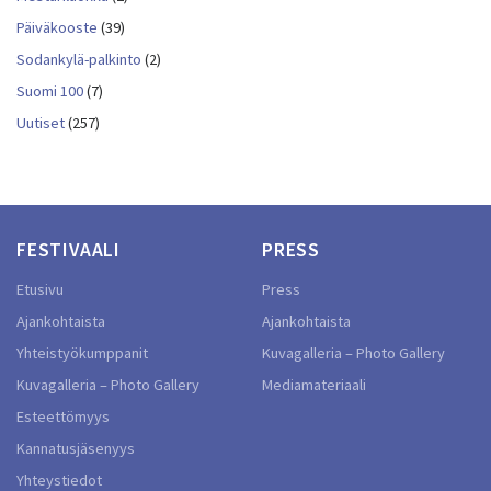
Päiväkooste
(39)
Sodankylä-palkinto
(2)
Suomi 100
(7)
Uutiset
(257)
FESTIVAALI
PRESS
Etusivu
Press
Ajankohtaista
Ajankohtaista
Yhteistyökumppanit
Kuvagalleria – Photo Gallery
Kuvagalleria – Photo Gallery
Mediamateriaali
Esteettömyys
Kannatusjäsenyys
Yhteystiedot