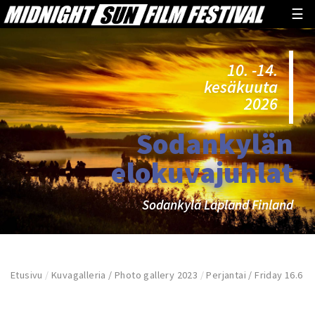
☰
10. -14.
kesäkuuta
2026
Sodankylän
elokuvajuhlat
Sodankylä Lapland Finland
Etusivu
/
Kuvagalleria / Photo gallery 2023
/
Perjantai / Friday 16.6