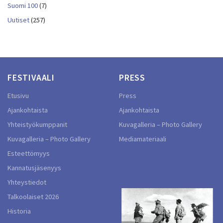
Suomi 100
(7)
Uutiset
(257)
FESTIVAALI
PRESS
Etusivu
Press
Ajankohtaista
Ajankohtaista
Yhteistyökumppanit
Kuvagalleria – Photo Gallery
Kuvagalleria – Photo Gallery
Mediamateriaali
Esteettömyys
Kannatusjäsenyys
Yhteystiedot
Talkoolaiset 2026
Historia