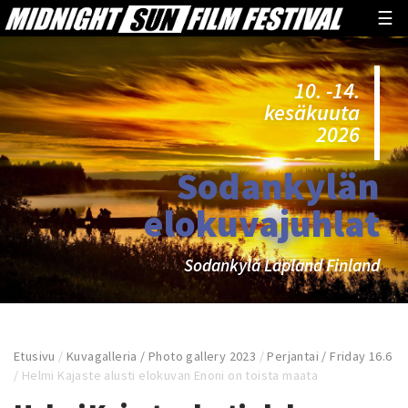
☰
10. -14.
kesäkuuta
2026
Sodankylän
elokuvajuhlat
Sodankylä Lapland Finland
Etusivu
/
Kuvagalleria / Photo gallery 2023
/
Perjantai / Friday 16.6
/
Helmi Kajaste alusti elokuvan Enoni on toista maata