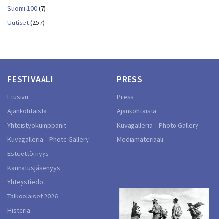
Suomi 100
(7)
Uutiset
(257)
FESTIVAALI
PRESS
Etusivu
Press
Ajankohtaista
Ajankohtaista
Yhteistyökumppanit
Kuvagalleria – Photo Gallery
Kuvagalleria – Photo Gallery
Mediamateriaali
Esteettömyys
Kannatusjäsenyys
Yhteystiedot
Talkoolaiset 2026
Historia