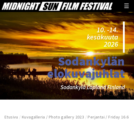
☰
10. -14.
kesäkuuta
2026
Sodankylän
elokuvajuhlat
Sodankylä Lapland Finland
Etusivu
/
Kuvagalleria / Photo gallery 2023
/
Perjantai / Friday 16.6