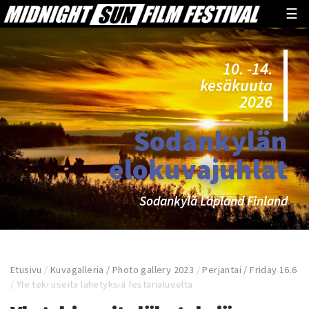
☰
10. -14.
kesäkuuta
2026
Sodankylän
elokuvajuhlat
Sodankylä Lapland Finland
Etusivu
/
Kuvagalleria / Photo gallery 2023
/
Perjantai / Friday 16.6
/
Yle teki useita lähetyksiä festarialueelta