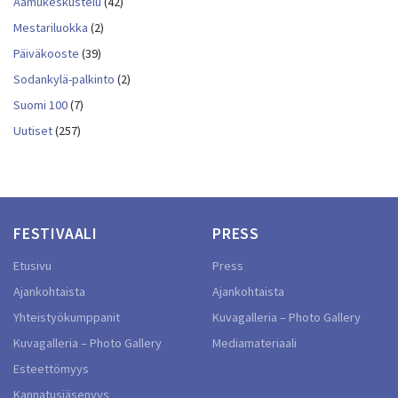
Aamukeskustelu
(42)
Mestariluokka
(2)
Päiväkooste
(39)
Sodankylä-palkinto
(2)
Suomi 100
(7)
Uutiset
(257)
FESTIVAALI
PRESS
Etusivu
Press
Ajankohtaista
Ajankohtaista
Yhteistyökumppanit
Kuvagalleria – Photo Gallery
Kuvagalleria – Photo Gallery
Mediamateriaali
Esteettömyys
Kannatusjäsenyys