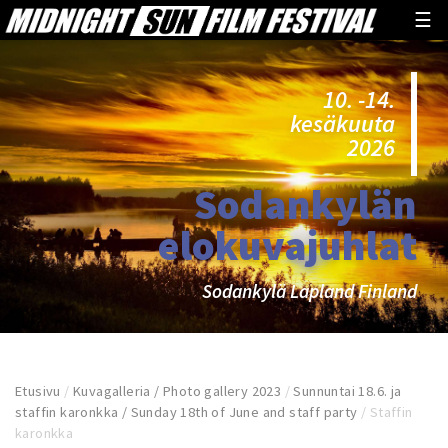
☰
10. -14.
kesäkuuta
2026
Sodankylän
elokuvajuhlat
Sodankylä Lapland Finland
Etusivu
/
Kuvagalleria / Photo gallery 2023
/
Sunnuntai 18.6. ja
staffin karonkka / Sunday 18th of June and staff party
/
Staffin
karonkka