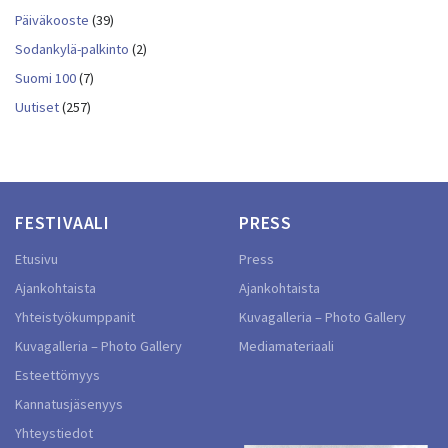
Päiväkooste
(39)
Sodankylä-palkinto
(2)
Suomi 100
(7)
Uutiset
(257)
FESTIVAALI
PRESS
Etusivu
Press
Ajankohtaista
Ajankohtaista
Yhteistyökumppanit
Kuvagalleria – Photo Gallery
Kuvagalleria – Photo Gallery
Mediamateriaali
Esteettömyys
Kannatusjäsenyys
Yhteystiedot