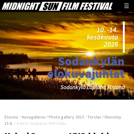
☰
10. -14.
kesäkuuta
2026
Sodankylän
elokuvajuhlat
Sodankylä Lapland Finland
Etusivu
/
Kuvagalleria / Photo gallery 2023
/
Torstai / thursday
15.6.
/
Kalevi Suopursu VHS-klubi