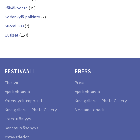
Päiväkooste
(39)
Sodankylä-palkinto
(2)
Suomi 100
(7)
Uutiset
(257)
FESTIVAALI
PRESS
Etusivu
Press
Ajankohtaista
Ajankohtaista
Yhteistyökumppanit
Kuvagalleria – Photo Gallery
Kuvagalleria – Photo Gallery
Mediamateriaali
Esteettömyys
Kannatusjäsenyys
Yhteystiedot