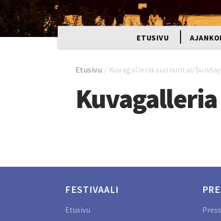
ETUSIVU
AJANKO
Etusivu
/
Kuvagalleria sunnuntai/Sunda
Kuvagalleri
FESTIVAALI
PRE
Etusivu
Press