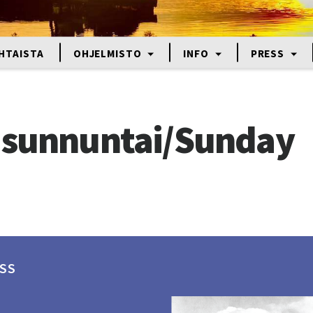
HTAISTA
OHJELMISTO
INFO
PRESS
y
a sunnuntai/Sunday
SS