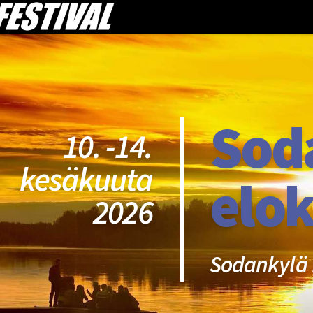
Sod
10. -14.
kesäkuuta
elok
2026
Sodankylä 