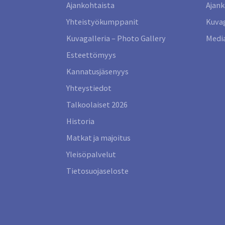
Ajankohtaista
Ajank
Yhteistyökumppanit
Kuvag
Kuvagalleria – Photo Gallery
Media
Esteettömyys
Kannatusjäsenyys
Yhteystiedot
Talkoolaiset 2026
Historia
Matkat ja majoitus
Yleisöpalvelut
Tietosuojaseloste