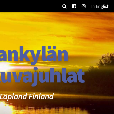
In English
ankylän
uvajuhlat
Lapland Finland