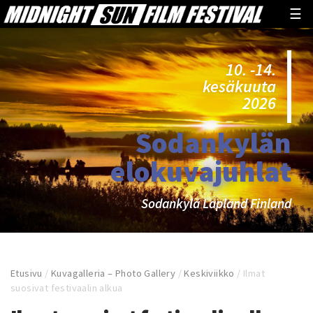
☰
10. -14.
kesäkuuta
2026
Sodankylän
elokuvajuhlat
Sodankylä Lapland Finland
Etusivu
/
Kuvagalleria – Photo Gallery
/
Keskiviikko
/
Ilmat
suosivat festivaalin alkua