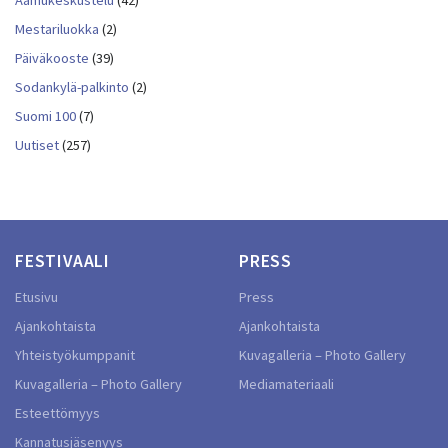
Aamukeskustelu
(42)
Mestariluokka
(2)
Päiväkooste
(39)
Sodankylä-palkinto
(2)
Suomi 100
(7)
Uutiset
(257)
FESTIVAALI
PRESS
Etusivu
Press
Ajankohtaista
Ajankohtaista
Yhteistyökumppanit
Kuvagalleria – Photo Gallery
Kuvagalleria – Photo Gallery
Mediamateriaali
Esteettömyys
Kannatusjäsenyys