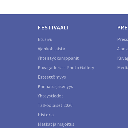
FESTIVAALI
PRE
Etusivu
Press
Ajankohtaista
Ajank
Yhteistyökumppanit
Kuvag
Kuvagalleria – Photo Gallery
Media
Esteettömyys
Kannatusjäsenyys
Yhteystiedot
Talkoolaiset 2026
Historia
Matkat ja majoitus