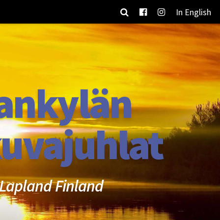
In English
ankylän
uvajuhlat
Lapland Finland