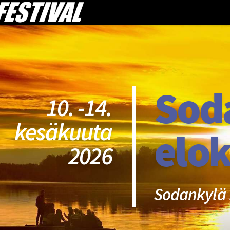
Sod
10. -14.
kesäkuuta
elok
2026
Sodankylä 