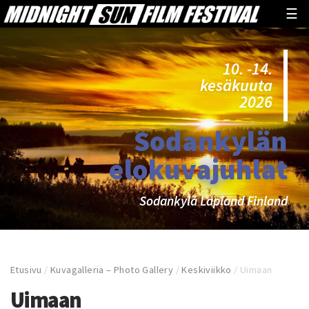
☰
10. -14.
kesäkuuta
2026
Sodankylän
elokuvajuhlat
Sodankylä Lapland Finland
Etusivu
/
Kuvagalleria – Photo Gallery
/
Keskiviikko
/
Uimaan
Uimaan