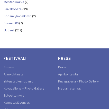
Mestariluokka
(2)
Päiväkooste
(39)
Sodankylä-palkinto
(2)
Suomi 100
(7)
Uutiset
(257)
FESTIVAALI
PRESS
Etusivu
Press
Ajankohtaista
Ajankohtaista
Yhteistyökumppanit
Kuvagalleria – Photo Gallery
Kuvagalleria – Photo Gallery
Mediamateriaali
Esteettömyys
Kannatusjäsenyys