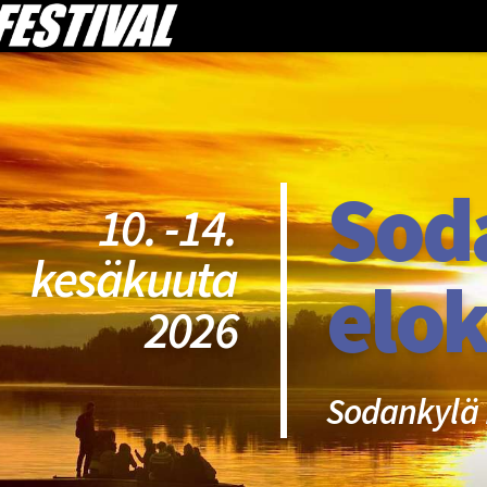
Sod
10. -14.
kesäkuuta
elok
2026
Sodankylä 