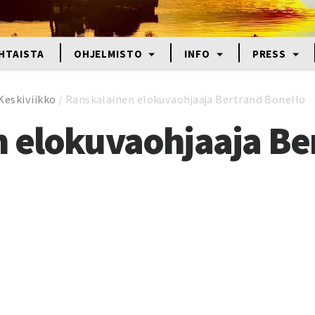
HTAISTA
OHJELMISTO
INFO
PRESS
Keskiviikko
/
Ranskalainen elokuvaohjaaja Bertrand Bonello
 elokuvaohjaaja Be