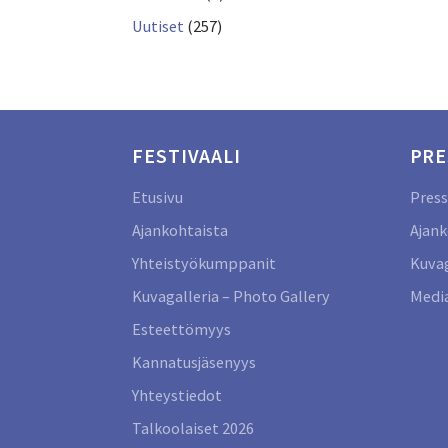
Uutiset
(257)
FESTIVAALI
PRE
Etusivu
Press
Ajankohtaista
Ajank
Yhteistyökumppanit
Kuvag
Kuvagalleria – Photo Gallery
Media
Esteettömyys
Kannatusjäsenyys
Yhteystiedot
Talkoolaiset 2026