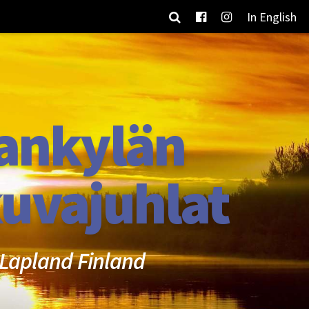
In English
ankylän
uvajuhlat
Lapland Finland