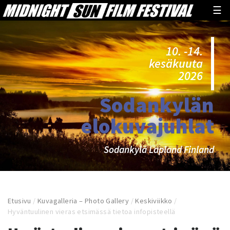
☰
10. -14.
kesäkuuta
2026
Sodankylän
elokuvajuhlat
Sodankylä Lapland Finland
Etusivu
/
Kuvagalleria – Photo Gallery
/
Keskiviikko
/
Hyväntuulinen vieras etsimässä tietoa infopisteellä